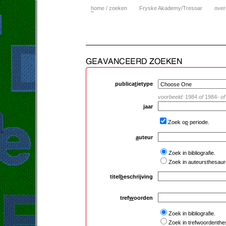
h
ome / zoeken
Fryske Akademy/Tresoar
over
publica
t
ietype
voorbeeld:
1984
of
1984-
of
j
aar
Zoek o
p
periode.
a
uteur
Zoek in bibliografie.
Zoek in auteursthesaur
titel
b
eschrijving
tref
w
oorden
Zoek in bibliografie.
Zoek in trefwoordenthe