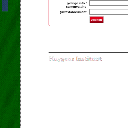
o
verige info /
samenvatting
f
ulltext/document
z
oeken