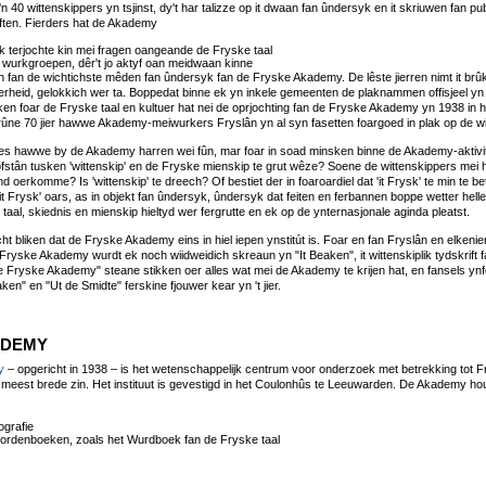
40 wittenskippers yn tsjinst, dy't har talizze op it dwaan fan ûndersyk en it skriuwen fan pu
êften. Fierders hat de Akademy
 elk terjochte kin mei fragen oangeande de Fryske taal
 wurkgroepen, dêr't jo aktyf oan meidwaan kinne
n fan de wichtichste mêden fan ûndersyk fan de Fryske Akademy. De lêste jierren nimt it brûke
erheid, gelokkich wer ta. Boppedat binne ek yn inkele gemeenten de plaknammen offisjeel yn it
nken foar de Fryske taal en kultuer hat nei de oprjochting fan de Fryske Akademy yn 1938 in
rûne 70 jier hawwe Akademy-meiwurkers Fryslân yn al syn fasetten foargoed in plak op de wit
es hawwe by de Akademy harren wei fûn, mar foar in soad minsken binne de Akademy-aktivit
stân tusken 'wittenskip' en de Fryske mienskip te grut wêze? Soene de wittenskippers mei h
nd oerkomme? Is 'wittenskip' te dreech? Of bestiet der in foaroardiel dat 'it Frysk' te min te b
t Frysk' oars, as in objekt fan ûndersyk, ûndersyk dat feiten en ferbannen boppe wetter hel
taal, skiednis en mienskip hieltyd wer fergrutte en ek op de ynternasjonale aginda pleatst.
ht bliken dat de Fryske Akademy eins in hiel iepen ynstitút is. Foar en fan Fryslân en elkenie
 Fryske Akademy wurdt ek noch wiidweidich skreaun yn "It Beaken", it wittenskiplik tydskrif
e Fryske Akademy" steane stikken oer alles wat mei de Akademy te krijen hat, en fansels ynf
aken" en "Ut de Smidte" ferskine fjouwer kear yn 't jier.
ADEMY
y
– opgericht in 1938 – is het wetenschappelijk centrum voor onderzoek met betrekking tot Fry
de meest brede zin. Het instituut is gevestigd in het Coulonhûs te Leeuwarden. De Akademy ho
ografie
ordenboeken, zoals het Wurdboek fan de Fryske taal