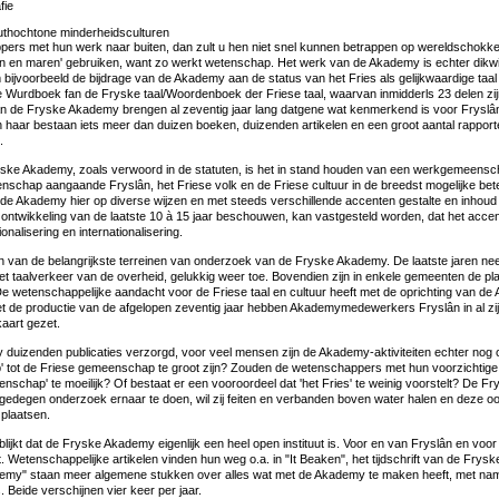
fie
authochtone minderheidsculturen
ers met hun werk naar buiten, dan zult u hen niet snel kunnen betrappen op wereldschokke
tsen en maren' gebruiken, want zo werkt wetenschap. Het werk van de Akademy is echter dikwi
 bijvoorbeeld de bijdrage van de Akademy aan de status van het Fries als gelijkwaardige taa
 Wurdboek fan de Fryske taal/Woordenboek der Friese taal, waarvan inmidderls 23 delen zi
 de Fryske Akademy brengen al zeventig jaar lang datgene wat kenmerkend is voor Fryslâ
an haar bestaan iets meer dan duizen boeken, duizenden artikelen en een groot aantal rappo
.
ske Akademy, zoals verwoord in de statuten, is het in stand houden van een werkgemeenscha
schap aangaande Fryslân, het Friese volk en de Friese cultuur in de breedst mogelijke bet
 de Akademy hier op diverse wijzen en met steeds verschillende accenten gestalte en inhoud 
 ontwikkeling van de laatste 10 à 15 jaar beschouwen, kan vastgesteld worden, dat het acc
onalisering en internationalisering.
én van de belangrijkste terreinen van onderzoek van de Fryske Akademy. De laatste jaren ne
het taalverkeer van de overheid, gelukkig weer toe. Bovendien zijn in enkele gemeenten de pla
De wetenschappelijke aandacht voor de Friese taal en cultuur heeft met de oprichting van d
t de productie van de afgelopen zeventig jaar hebben Akademymedewerkers Fryslân in al zij
aart gezet.
 duizenden publicaties verzorgd, voor veel mensen zijn de Akademy-aktiviteiten echter nog
' tot de Friese gemeenschap te groot zijn? Zouden de wetenschappers met hun voorzichtige 
nschap' te moeilijk? Of bestaat er een vooroordeel dat 'het Fries' te weinig voorstelt? De 
 gedegen onderzoek ernaar te doen, wil zij feiten en verbanden boven water halen en deze oo
plaatsen.
lijkt dat de Fryske Akademy eigenlijk een heel open instituut is. Voor en van Fryslân en voor
t. Wetenschappelijke artikelen vinden hun weg o.a. in "It Beaken", het tijdschrift van de Frys
emy" staan meer algemene stukken over alles wat met de Akademy te maken heeft, met name
. Beide verschijnen vier keer per jaar.