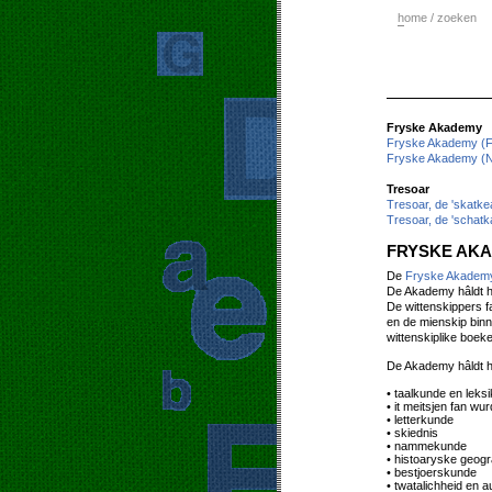
h
ome / zoeken
Fryske Akademy
Fryske Akademy (F
Fryske Akademy (N
Tresoar
Tresoar, de 'skatke
Tresoar, de 'schatk
FRYSKE AK
De
Fryske Akadem
De Akademy hâldt hi
De wittenskippers f
en de mienskip bin
wittenskiplike boeke
De Akademy hâldt 
• taalkunde en leks
• it meitsjen fan w
• letterkunde
• skiednis
• nammekunde
• histoaryske geogr
• bestjoerskunde
• twatalichheid en 