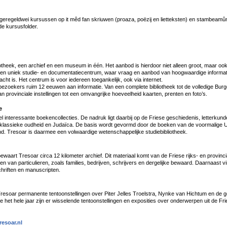
geregeldwei kursussen op it mêd fan skriuwen (proaza, poëzij en lietteksten) en stambeamûn
de kursusfolder.
iotheek, een archief en een museum in één. Het aanbod is hierdoor niet alleen groot, maar ook
en uniek studie- en documentatiecentrum, waar vraag en aanbod van hoogwaardige informati
racht is. Het centrum is voor iedereen toegankelijk, ook via internet.
bezoekers ruim 12 eeuwen aan informatie. Van een complete bibliotheek tot de volledige Burge
n provinciale instellingen tot een omvangrijke hoeveelheid kaarten, prenten en foto’s.
e
l interessante boekencollecties. De nadruk ligt daarbij op de Friese geschiedenis, letterkun
e, klassieke oudheid en Judaïca. De basis wordt gevormd door de boeken van de voormalige U
nd. Tresoar is daarmee een volwaardige wetenschappelijke studiebibliotheek.
ewaart Tresoar circa 12 kilometer archief. Dit materiaal komt van de Friese rijks- en provincia
 van particulieren, zoals families, bedrijven, schrijvers en dergelijke bewaard. Daarnaast vi
hriften en manuscripten.
esoar permanente tentoonstellingen over Piter Jelles Troelstra, Nynke van Hichtum en de 
de het hele jaar zijn er wisselende tentoonstellingen en exposities over onderwerpen uit de F
esoar.nl