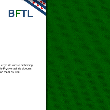
uer yn de wiidste omfieming.
De Fryske taal, de skiednis
tean mear as 1000