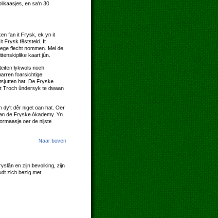
blikaasjes, en sa'n 30
n fan it Frysk, ek yn it
 Frysk fêststeld. It
 hege flecht nommen. Mei de
tenskiplike kaart jûn.
eiten lykwols noch
arren foarsichtige
etsjutten hat. De Fryske
let Troch ûndersyk te dwaan
n dy't dêr niget oan hat. Oer
t fan de Fryske Akademy. Yn
ormaasje oer de nijste
Naar boven
slân en zijn bevolking, zijn
udt zich bezig met