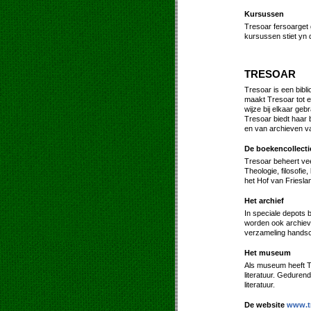
Kursussen
Tresoar fersoarget 
kursussen stiet yn 
TRESOAR
Tresoar is een bibl
maakt Tresoar tot e
wijze bij elkaar geb
Tresoar biedt haar 
en van archieven va
De boekencollecti
Tresoar beheert vee
Theologie, filosofi
het Hof van Friesla
Het archief
In speciale depots b
worden ook archieven
verzameling handsc
Het museum
Als museum heeft Tr
literatuur. Geduren
literatuur.
De website
www.tr