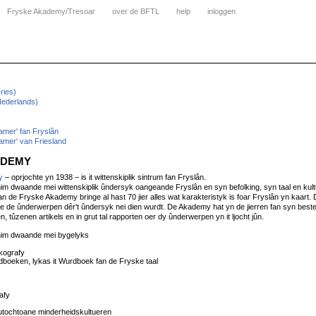
Fryske Akademy/Tresoar
over de BFTL
help
inloggen
ries)
ederlands)
amer' fan Fryslân
amer' van Friesland
ADEMY
y
– oprjochte yn 1938 – is it wittenskiplik sintrum fan Fryslân.
m dwaande mei wittenskiplik ûndersyk oangeande Fryslân en syn befolking, syn taal en kult
an de Fryske Akademy bringe al hast 70 jier alles wat karakteristyk is foar Fryslân yn kaart. 
ne de ûnderwerpen dêr't ûndersyk nei dien wurdt. De Akademy hat yn de jierren fan syn bes
n, tûzenen artikels en in grut tal rapporten oer dy ûnderwerpen yn it ljocht jûn.
him dwaande mei bygelyks
ikografy
urdboeken, lykas it Wurdboek fan de Fryske taal
afy
autochtoane minderheidskultueren