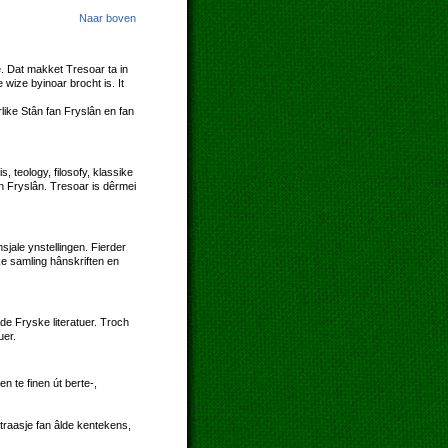
Naar boven
re. Dat makket Tresoar ta in
wize byinoar brocht is. It
like Stân fan Fryslân en fan
 teology, filosofy, klassike
an Fryslân. Tresoar is dêrmei
jale ynstellingen. Fierder
ke samling hânskriften en
de Fryske literatuer. Troch
uer.
 te finen út berte-,
straasje fan âlde kentekens,