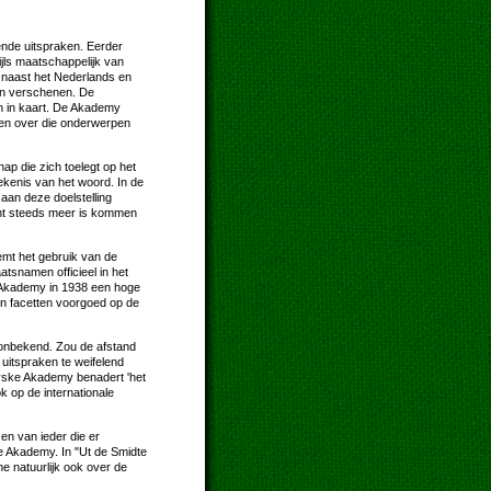
nde uitspraken. Eerder
jls maatschappelijk van
l naast het Nederlands en
jn verschenen. De
n in kaart. De Akademy
rten over die onderwerpen
p die zich toelegt op het
ekenis van het woord. In de
aan deze doelstelling
ent steeds meer is kommen
emt het gebruik van de
atsnamen officieel in het
e Akademy in 1938 een hoge
n facetten voorgoed op de
 onbekend. Zou de afstand
uitspraken te weifelend
Fryske Akademy benadert 'het
k op de internationale
 en van ieder die er
ke Akademy. In "Ut de Smidte
 natuurlijk ook over de