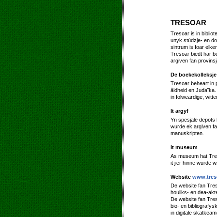
TRESOAR
Tresoar is in biblio
unyk stúdzje- en do
sintrum is foar elken
Tresoar biedt har b
argiven fan provinsja
De boekekolleksje
Tresoar beheart in p
âldheid en Judaïka.
in folweardige, witte
It argyf
Yn spesjale depots 
wurde ek argiven fa
manuskripten.
It museum
As museum hat Treso
it jier hinne wurde
Website
www.treso
De website fan Tre
houliks- en dea-akt
De website fan Tres
bio- en bibliografys
in digitale skatkeam