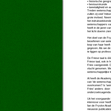
• historische geogra
• bestuurskunde
• tweetaligheid en 
Treden wetenschapp
zullen zij veel 'mi
grote invloed. Neem
het indrukwekkende
wetenschappers van
heeft in de jaren v
het licht doemn zien
Het doel van de Fry
beoefenen van weten
loop van haar heeft
gegeven. Als we de
te liggen op professi
De Friese taal is é
Friese taal, ook in 
Fries vastgesteld. 
vlucht genomen. Me
wetenschappelijke k
Al heeft de Akademy
van 'de wetenschap
overkomen? Is 'wete
Fries' anders: door
onderzoeksagenda 
Uit het voorgaande b
interesse voor heef
fan de Fryske Akad
nieuwste publicaties