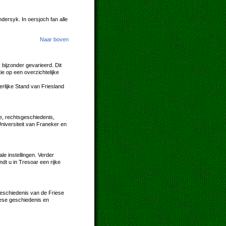
dersyk. In oersjoch fan alle
Naar boven
 bijzonder gevarieerd. Dit
e op een overzichtelijke
rlijke Stand van Friesland
de, rechtsgeschiedenis,
niversiteit van Franeker en
le instellingen. Verder
ndt u in Tresoar een rijke
geschiedenis van de Friese
riese geschiedenis en