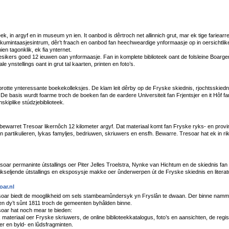
teek, in argyf en in museum yn ien. It oanbod is dêrtroch net allinnich grut, mar ek tige fariear
kumintaasjesintrum, dêr’t fraach en oanbod fan heechweardige ynformaasje op in oersichtlike 
ien tagonklik, ek fia ynternet.
esikers goed 12 ieuwen oan ynformaasje. Fan in komplete biblioteek oant de folsleine Boarger
le ynstellings oant in grut tal kaarten, printen en foto’s.
rotte ynteressante boekekolleksjes. De klam leit dêrby op de Fryske skiednis, rjochtsskiednis,
 De basis wurdt foarme troch de boeken fan de eardere Universiteit fan Frjentsjer en it Hôf f
nskiplike stúdzjebiblioteek.
bewarret Tresoar likernôch 12 kilometer argyf. Dat materiaal komt fan Fryske ryks- en provins
n partikulieren, lykas famyljes, bedriuwen, skriuwers en ensfh. Bewarre. Tresoar hat ek in ri
ar permaninte útstallings oer Piter Jelles Troelstra, Nynke van Hichtum en de skiednis fan 
 wikseljende útstallings en eksposysje makke oer ûnderwerpen út de Fryske skiednis en literat
ar.nl
soar biedt de mooglikheid om sels stambeamûndersyk yn Fryslân te dwaan. Der binne nammen
en dy’t sûnt 1811 troch de gemeenten byhâlden binne.
oar hat noch mear te bieden:
k materiaal oer Fryske skriuwers, de online biblioteekkatalogus, foto’s en aansichten, de regi
er en byld- en lûdsfragminten.