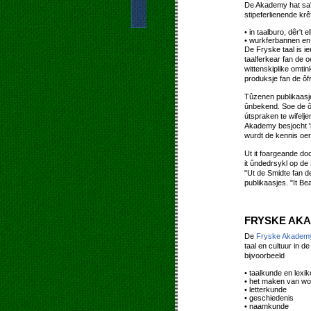
De Akademy hat sa'n 
stipeferlienende kr
• in taalburo, dêr't
• wurkferbannen en
De Fryske taal is ie
taalferkear fan de o
wittenskiplike omti
produksje fan de ôf
Tûzenen publikaasj
ûnbekend. Soe de ôf
útspraken te wifelje
Akademy besjocht 'i
wurdt de kennis oer 
Ut it foargeande doc
it ûndedrsykl op de
"Ut de Smidte fan d
publikaasjes. "It Be
FRYSKE AK
De
Fryske Akadem
taal en cultuur in 
bijvoorbeeld
• taalkunde en lexik
• het maken van wo
• letterkunde
• geschiedenis
• naamkunde