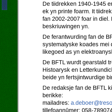
De tiidrekken 1940-1945 en
ek yn printe foarm. It tiidr
fan 2002-2007 foar in diel. 
beskriuwingen yn.
De ferantwurding fan de BF
systematyske koades mei d
likegoed as yn elektroanys
De BFTL wurdt gearstald tro
Histoarysk en Letterkundi
beide yn fertsjintwurdige b
De redaksje fan de BFTL kin
berikke:
mailadres:
a.deboer@treso
tillefoannûmer: 058-78907