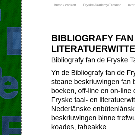
h
ome / zoeken
Fryske Akademy/Tresoar
over
BIBLIOGRAFY FAN
LITERATUERWITTE
Bibliografy fan de Fryske T
Yn de Bibliografy fan de Fr
steane beskriuwingen fan bo
boeken, off-line en on-line
Fryske taal- en literatuerw
Nederlânske enbûtenlânske
beskriuwingen binne trefw
koades, taheakke.