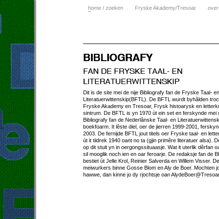
h
ome / zoeken
Fryske Akademy/Tresoar
over
Dit is de site mei de nije Bibliografy fan de Fryske Taal- e
Literatuerwittenskip(BFTL). De BFTL wurdt byhâlden tro
Fryske Akademy en Tresoar, Frysk histoarysk en letterk
sintrum. De BFTL is yn 1970 út ein set en ferskynde mei
Bibliografy fan de Nederlânske Taal- en Literatuerwittens
boekfoarm. It lêste diel, oer de jierren 1999-2001, fersky
2003. De fernijde BFTL jout titels oer Fryske taal- en lett
út it tiidrek 1940 oant no ta (gjin primêre literatuer alsa). D
op dit stuit yn in oergongssituaasje. Wat it uterlik dêrfan o
sil mooglik noch ien en oar feroarje. De redaksje fan de 
bestiet út Jelle Krol, Reinier Salverda en Willem Visser. D
meiwurkers binne Gosse Blom en Aly de Boer. Mochten jo
hawwe, dan kinne jo dy rjochtsje oan AlydeBoer@Tresoar