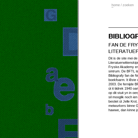
h
ome / zoeken
Dit is de site mei d
Literatuerwittensk
Fryske Akademy en 
sintrum. De BFTL is
Bibliografy fan de N
boekfoarm. It lêste 
2003. De fernijde BF
út it tiidrek 1940 oan
op dit stuit yn in oe
sil mooglik noch ie
bestiet út Jelle Kro
meiwurkers binne G
hawwe, dan kinne j