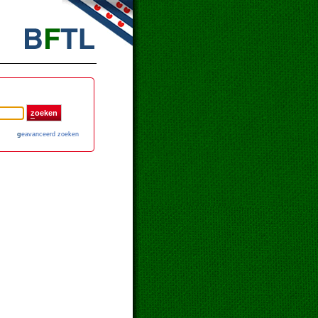
z
oeken
g
eavanceerd zoeken