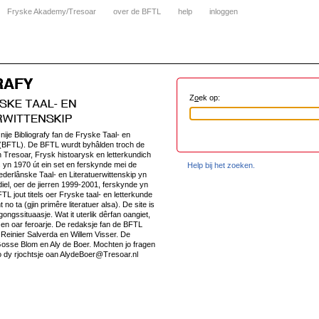
Fryske Akademy/Tresoar
over de BFTL
help
inloggen
Z
o
ek op:
e nije Bibliografy fan de Fryske Taal- en
ip(BFTL). De BFTL wurdt byhâlden troch de
Tresoar, Frysk histoarysk en letterkundich
 yn 1970 út ein set en ferskynde mei de
Help bij het zoeken.
ederlânske Taal- en Literatuerwittenskip yn
diel, oer de jierren 1999-2001, ferskynde yn
TL jout titels oer Fryske taal- en letterkunde
t no ta (gjin primêre literatuer alsa). De site is
rgongssituaasje. Wat it uterlik dêrfan oangiet,
n en oar feroarje. De redaksje fan de BFTL
l, Reinier Salverda en Willem Visser. De
osse Blom en Aly de Boer. Mochten jo fragen
o dy rjochtsje oan AlydeBoer@Tresoar.nl