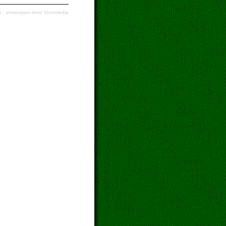
t
- ontworpen door
Voormedia